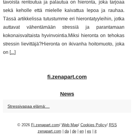
tavoista rentoutua ja palautua on hieronta, joka tarjoaa
sekä keholle että mielelle kaivattua lepoa ja rauhaa.
Tässä artikkelissa tutustumme eri hierontatyyleihin, jotka
auttavat vähentämään stressiä ja parantamaan
kokonaisvaltaista hyvinvointia.Miksi hieronta on tehokas
stressin lievittäjä?Hieronta on ikivanha hoitomuoto, joka
on [
...
]
fi.zenapart.com
News
Stressivapaa elämä:...
© 2026
Fi.zenapart.com
/
Web Map
/
Cookies Policy
/
RSS
zenapart.com
|
da
|
de
|
en
|
es
|
it